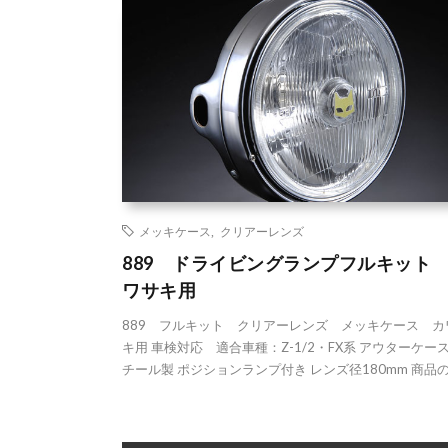
メッキケース
,
クリアーレンズ
889 ドライビングランプフルキット
ワサキ用
889 フルキット クリアーレンズ メッキケース カ
キ用 車検対応 適合車種：Z-1/2・FX系 アウターケー
チール製 ポジションランプ付き レンズ径180mm 商品のセ