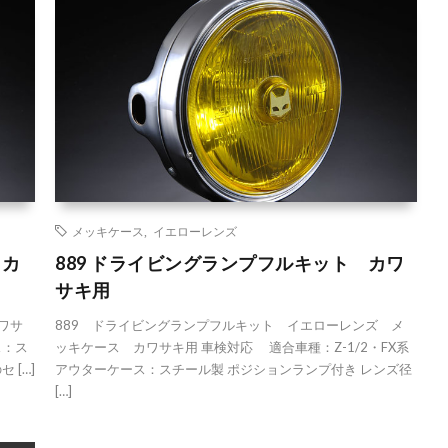
メッキケース
,
イエローレンズ
 カ
889 ドライビングランプフルキット カワ
サキ用
ワサ
889 ドライビングランプフルキット イエローレンズ メ
ス：ス
ッキケース カワサキ用 車検対応 適合車種：Z-1/2・FX系
 […]
アウターケース：スチール製 ポジションランプ付き レンズ径
[…]