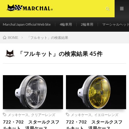
Marchal Japan Official Web Site
4輪車用
2輪車用
マーシャルヘッ
マーシャルジャパンオフィシャルサイト
「フルキット」の検索結果
HOME
「フルキット」の検索結果 45件
メッキケース
,
クリアーレンズ
メッキケース
,
イエローレンズ
722・702 スタールクスフ
722・702 スタールクスフ
ルキット 汎用ケース
ルキット 汎用ケース